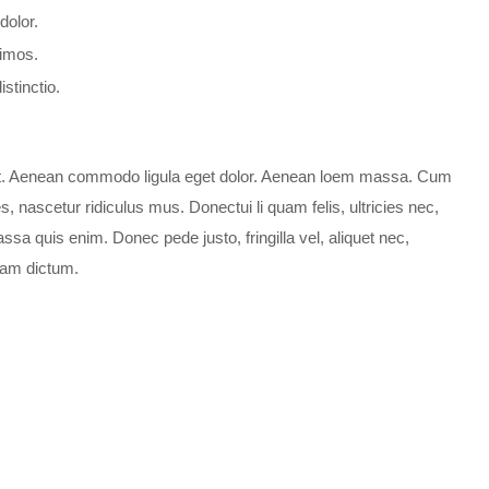
dolor.
simos.
stinctio.
lit. Aenean commodo ligula eget dolor. Aenean loem massa. Cum
, nascetur ridiculus mus. Donectui li quam felis, ultricies nec,
sa quis enim. Donec pede justo, fringilla vel, aliquet nec,
llam dictum.