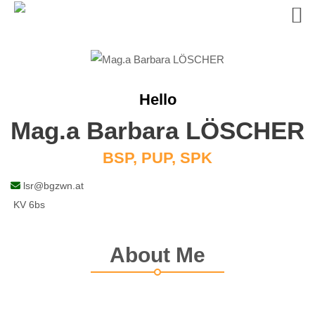
Skip
to
content
Hello
Mag.a Barbara LÖSCHER
BSP, PUP, SPK
lsr@bgzwn.at
KV 6bs
About Me