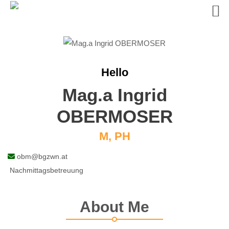
Skip
to
content
Hello
Mag.a Ingrid
OBERMOSER
M, PH
obm@bgzwn.at
Nachmittagsbetreuung
About Me