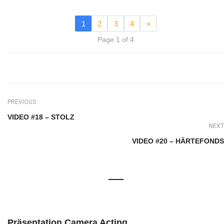
1
2
3
4
»
Page 1 of 4
PREVIOUS
VIDEO #18 – STOLZ
NEXT
VIDEO #20 – HÄRTEFONDS
Präsentation Camera Acting