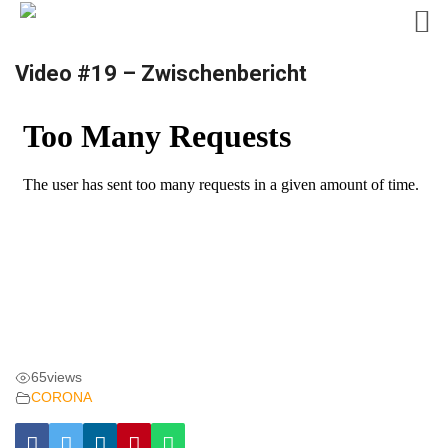
Skip
Video #19 – Zwischenbericht
to
content
65
views
CORONA