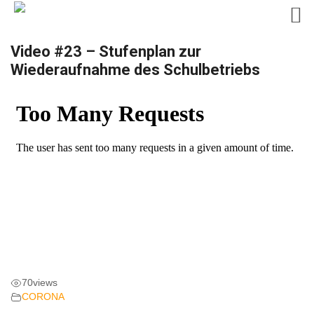
Skip
Video #23 – Stufenplan zur
to
Wiederaufnahme des Schulbetriebs
content
70
views
CORONA