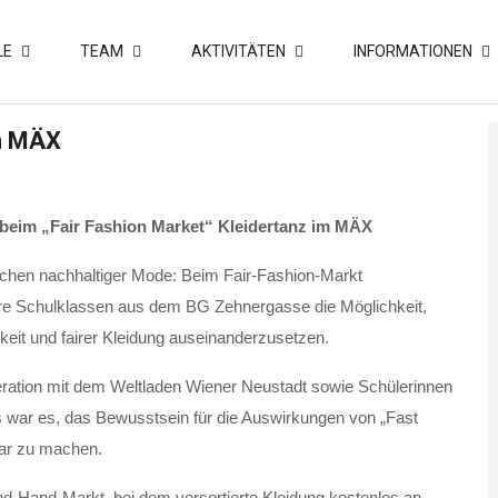
LE
TEAM
AKTIVITÄTEN
INFORMATIONEN
im MÄX
beim „Fair Fashion Market“ Kleidertanz im MÄX
chen nachhaltiger Mode: Beim Fair-Fashion-Markt
ere Schulklassen aus dem BG Zehnergasse die Möglichkeit,
eit und fairer Kleidung auseinanderzusetzen.
ration mit dem Weltladen Wiener Neustadt sowie Schülerinnen
 war es, das Bewusstsein für die Auswirkungen von „Fast
bar zu machen.
nd-Hand-Markt, bei dem vorsortierte Kleidung kostenlos an