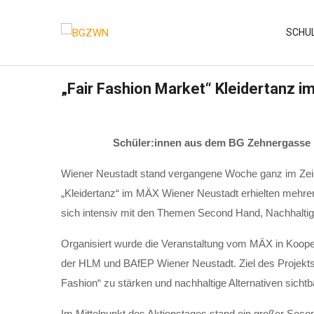
Skip
to
SCHU
content
„Fair Fashion Market“ Kleidertanz 
Schüler:innen aus dem BG Zehnergasse 
Wiener Neustadt stand vergangene Woche ganz im Zei
„Kleidertanz“ im MÄX Wiener Neustadt erhielten mehr
sich intensiv mit den Themen Second Hand, Nachhaltigk
Organisiert wurde die Veranstaltung vom MÄX in Koope
der HLM und BAfEP Wiener Neustadt. Ziel des Projekts
Fashion“ zu stärken und nachhaltige Alternativen sicht
Im Mittelpunkt des Aktionstages stand ein großer Seco