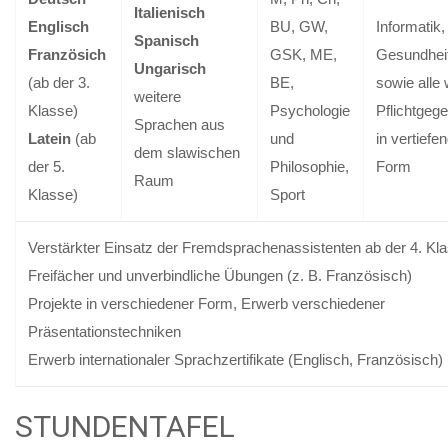
Italienisch
Englisch
BU, GW,
Informatik,
Spanisch
Französich
GSK, ME,
Gesundheit
Ungarisch
(ab der 3.
BE,
sowie alle 
weitere
Klasse)
Psychologie
Pflichtgeg
Sprachen aus
Latein
(ab
und
in vertiefe
dem slawischen
der 5.
Philosophie,
Form
Raum
Klasse)
Sport
Verstärkter Einsatz der Fremdsprachenassistenten ab der 4. Kla
Freifächer und unverbindliche Übungen (z. B. Französisch)
Projekte in verschiedener Form, Erwerb verschiedener
Präsentationstechniken
Erwerb internationaler Sprachzertifikate (Englisch, Französisch)
STUNDENTAFEL