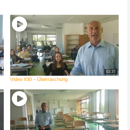
7
02:37
Video #30 – Überraschung