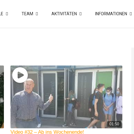
LE
TEAM
AKTIVITÄTEN
INFORMATIONEN
6
01:50
Video #32 – Ab ins Wochenende!