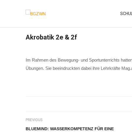
Skip
to
SCHU
content
Akrobatik 2e & 2f
Im Rahmen des Bewegung- und Sportunterrichts hatten 
Übungen. Sie beeindruckten dabei ihre Lehrkräfte M
PREVIOUS
BLUEMIND: WASSERKOMPETENZ FÜR EINE