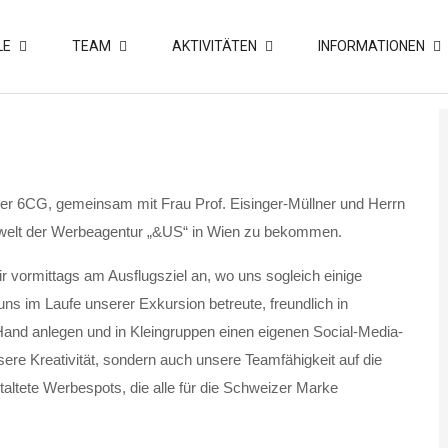
LE
TEAM
AKTIVITÄTEN
INFORMATIONEN
der 6CG, gemeinsam mit Frau Prof. Eisinger-Müllner und Herrn
beitswelt der Werbeagentur „&US“ in Wien zu bekommen.
 vormittags am Ausflugsziel an, wo uns sogleich einige
uns im Laufe unserer Exkursion betreute, freundlich in
Hand anlegen und in Kleingruppen einen eigenen Social-Media-
nsere Kreativität, sondern auch unsere Teamfähigkeit auf die
taltete Werbespots, die alle für die Schweizer Marke