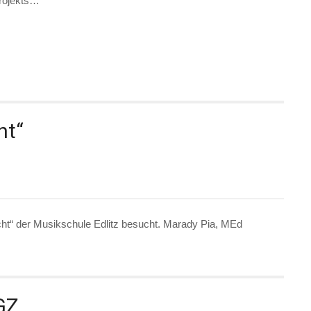
Projekts…
ht“
cht“ der Musikschule Edlitz besucht. Marady Pia, MEd
GZ