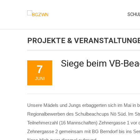
Skip
to
SCHU
content
PROJEKTE & VERANSTALTUNG
Siege beim VB-Be
7
JUNI
Unsere Mädels und Jungs erbaggerten sich im Mai in be
Regionalbewerben des Schulbeachcups Nö Süd. Im Str
Teilnehmerzahl (16 Mannschaften) Zehnergasse 1 vor 
Zehnergasse 2 gemeinsam mit BG Berndorf bis ins Semif