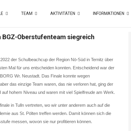
LE
TEAM
AKTIVITÄTEN
INFORMATIONEN
h BGZ-Oberstufenteam siegreich
.2022 der Schulbeachcup der Region Nö-Süd in Ternitz über
rsten Mal für uns entscheiden konnten. Entscheidend war der
m BORG Wr. Neustadt. Das Finale konnte wegen
ber das einzige Team waren, das nie verloren hat, ging der
l auf hohem Niveau und waren mit viel Spielfreude am Werk.
ale in Tulln vertreten, wo wir unter anderem auch auf die
emie aus St. Pölten treffen werden. Damit können sich die
sstufe messen, wovon sie nur profitieren können.