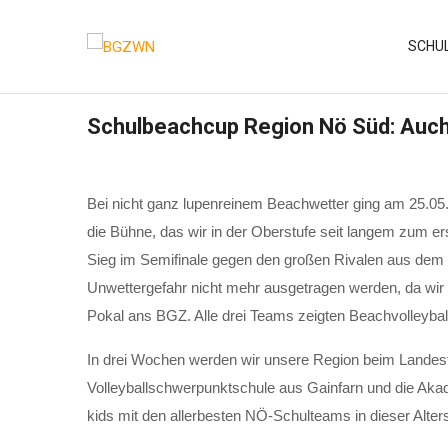
Skip
to
SCHU
content
Schulbeachcup Region Nö Süd: Auc
Bei nicht ganz lupenreinem Beachwetter ging am 25.05
die Bühne, das wir in der Oberstufe seit langem zum e
Sieg im Semifinale gegen den großen Rivalen aus de
Unwettergefahr nicht mehr ausgetragen werden, da wir a
Pokal ans BGZ. Alle drei Teams zeigten Beachvolleybal
In drei Wochen werden wir unsere Region beim Landesfin
Volleyballschwerpunktschule aus Gainfarn und die Akad
kids mit den allerbesten NÖ-Schulteams in dieser Alter