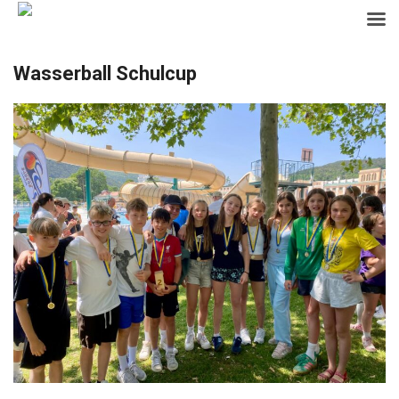
Skip
Wasserball Schulcup
to
content